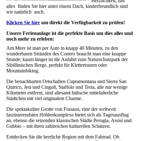
Herzlichkeit, das
alles finden Sie hier unter einem Dach, kinderfreundlich sind
wir natürlich auch.
Klicken Sie hier
um direkt die Verfügbarkeit zu prüfen!
Unsere Ferienanlage ist die perfekte Basis um dies alles und
noch mehr zu erleben:
Am Meer ist man per Auto in knapp 40 Minuten, zu den
wunderbaren Stränden des Conero braucht man eine knappe
Stunde; kaum länger ist die Anfahrt zum Naturschutzpark der
Sibillinischen Berge, perfekt für Klettertouren oder
Mountainbiking.
Die benachbarten Ortschaften Cupramontana und Sierra San
Quirico, Jesi und Cingoli, Staffolo und Treia, alle nur wenige
Kilometer entfernt, sind allesamt hübsche mittelalterliche
Städtchen mit viel originalem Charme.
Die spektakuläre Grotte von Frasassi, eine der weltweit
faszinierendsten Höhlenkomplexe bietet sich als Tagesausflug
an, ebenso die reizenden klassischen Städte Perugia, Assisi und
Gubbio – mit ihren zahlreichen kulturellen Schätzen.
Entdecken Sie die herrliche Region mit dem Fahrrad. Ob